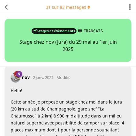
31
sur
83
messages
Stages et évènements
FRANÇAIS
Stage chez nov (Jura) du 29 mai au 1er juin
2025
nov
2 janv. 2025
Modifié
Hello!
Cette année je propose un stage chez moi dans le Jura
(20 km au sud de Champagnole, gare sncf "La
Chaumusse" à 2 km) à 900 m d'altitude dans un milieu
naturel superbe avec possibilité de camper sur place. 4
places maximum dont 1 pour la personne souhaitant