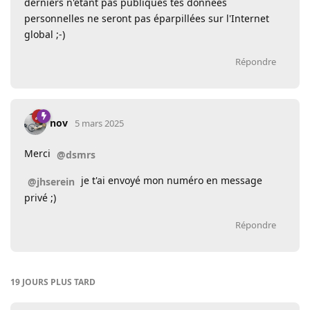
derniers n'étant pas publiques tes données
personnelles ne seront pas éparpillées sur l'Internet
global ;-)
Répondre
nov
5 mars 2025
Merci
@dsmrs
je t'ai envoyé mon numéro en message
@jhserein
privé ;)
Répondre
19 JOURS
PLUS TARD