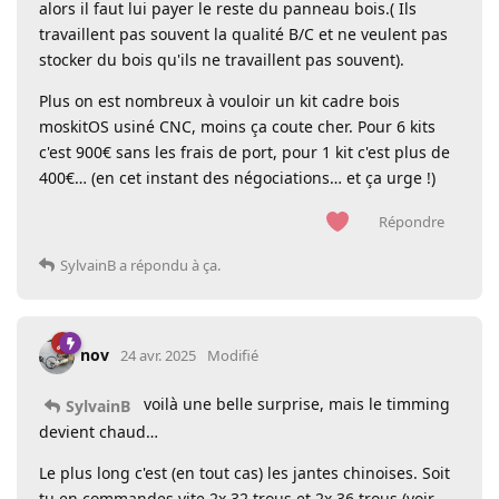
alors il faut lui payer le reste du panneau bois.( Ils
travaillent pas souvent la qualité B/C et ne veulent pas
stocker du bois qu'ils ne travaillent pas souvent).
Plus on est nombreux à vouloir un kit cadre bois
moskitOS usiné CNC, moins ça coute cher. Pour 6 kits
c'est 900€ sans les frais de port, pour 1 kit c'est plus de
400€… (en cet instant des négociations… et ça urge !)
Répondre
SylvainB
a répondu à ça.
nov
24 avr. 2025
Modifié
voilà une belle surprise, mais le timming
SylvainB
devient chaud…
Le plus long c'est (en tout cas) les jantes chinoises. Soit
tu en commandes vite 2x 32 trous et 2x 36 trous (voir