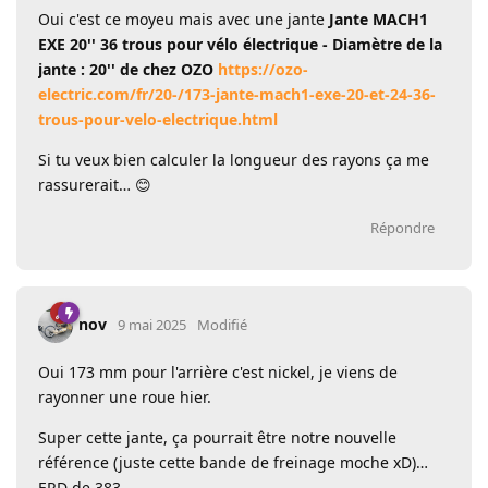
Oui c'est ce moyeu mais avec une jante
Jante MACH1
EXE 20'' 36 trous pour vélo électrique - Diamètre de la
jante : 20'' de chez OZO
https://ozo-
electric.com/fr/20-/173-jante-mach1-exe-20-et-24-36-
trous-pour-velo-electrique.html
Si tu veux bien calculer la longueur des rayons ça me
rassurerait… 😊
Répondre
nov
9 mai 2025
Modifié
Oui 173 mm pour l'arrière c'est nickel, je viens de
rayonner une roue hier.
Super cette jante, ça pourrait être notre nouvelle
référence (juste cette bande de freinage moche xD)…
ERD de 383