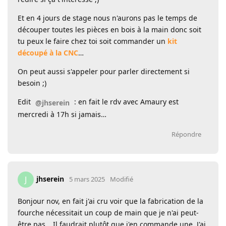
Et en 4 jours de stage nous n'aurons pas le temps de
découper toutes les pièces en bois à la main donc soit
tu peux le faire chez toi soit commander un
kit
découpé à la CNC
…
On peut aussi s'appeler pour parler directement si
besoin ;)
Edit
: en fait le rdv avec Amaury est
@jhserein
mercredi à 17h si jamais…
Répondre
jhserein
J
5 mars 2025
Modifié
Bonjour nov, en fait j'ai cru voir que la fabrication de la
fourche nécessitait un coup de main que je n'ai peut-
être pas… Il faudrait plutôt que j'en commande une. J'ai