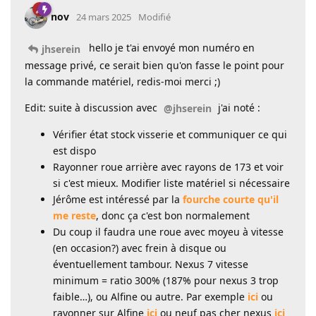
nov
24 mars 2025
Modifié
hello je t'ai envoyé mon numéro en
jhserein
message privé, ce serait bien qu'on fasse le point pour
la commande matériel, redis-moi merci ;)
Edit: suite à discussion avec
j'ai noté :
@jhserein
Vérifier état stock visserie et communiquer ce qui
est dispo
Rayonner roue arrière avec rayons de 173 et voir
si c'est mieux. Modifier liste matériel si nécessaire
Jérôme est intéressé par la
fourche courte qu'il
me reste
, donc ça c'est bon normalement
Du coup il faudra une roue avec moyeu à vitesse
(en occasion?) avec frein à disque ou
éventuellement tambour. Nexus 7 vitesse
minimum = ratio 300% (187% pour nexus 3 trop
faible…), ou Alfine ou autre. Par exemple
ici
ou
rayonner sur Alfine
ici
ou neuf pas cher nexus
ici