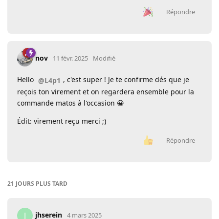
Répondre
nov
11 févr. 2025
Modifié
Hello
, c'est super ! Je te confirme dés que je
@L4p1
reçois ton virement et on regardera ensemble pour la
commande matos à l'occasion 😀
Édit: virement reçu merci ;)
Répondre
21 JOURS
PLUS TARD
jhserein
J
4 mars 2025