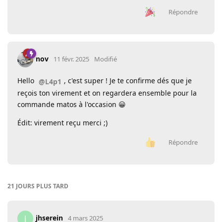
Répondre
nov
11 févr. 2025
Modifié
Hello
, c'est super ! Je te confirme dés que je
@L4p1
reçois ton virement et on regardera ensemble pour la
commande matos à l'occasion 😀
Édit: virement reçu merci ;)
Répondre
21 JOURS
PLUS TARD
jhserein
J
4 mars 2025