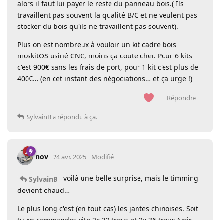
alors il faut lui payer le reste du panneau bois.( Ils
travaillent pas souvent la qualité B/C et ne veulent pas
stocker du bois qu'ils ne travaillent pas souvent).
Plus on est nombreux à vouloir un kit cadre bois
moskitOS usiné CNC, moins ça coute cher. Pour 6 kits
c'est 900€ sans les frais de port, pour 1 kit c'est plus de
400€… (en cet instant des négociations… et ça urge !)
Répondre
SylvainB
a répondu à ça.
nov
24 avr. 2025
Modifié
voilà une belle surprise, mais le timming
SylvainB
devient chaud…
Le plus long c'est (en tout cas) les jantes chinoises. Soit
tu en commandes vite 2x 32 trous et 2x 36 trous (voir