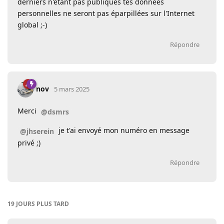
derniers n'étant pas publiques tes données
personnelles ne seront pas éparpillées sur l'Internet
global ;-)
Répondre
nov
5 mars 2025
Merci
@dsmrs
je t'ai envoyé mon numéro en message
@jhserein
privé ;)
Répondre
19 JOURS
PLUS TARD