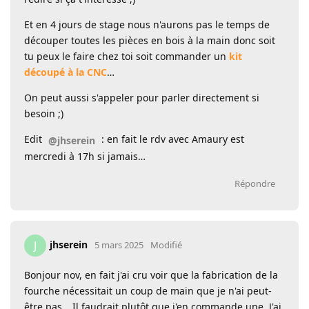
Et en 4 jours de stage nous n'aurons pas le temps de
découper toutes les pièces en bois à la main donc soit
tu peux le faire chez toi soit commander un
kit
découpé à la CNC
…
On peut aussi s'appeler pour parler directement si
besoin ;)
Edit
: en fait le rdv avec Amaury est
@jhserein
mercredi à 17h si jamais…
Répondre
jhserein
J
5 mars 2025
Modifié
Bonjour nov, en fait j'ai cru voir que la fabrication de la
fourche nécessitait un coup de main que je n'ai peut-
être pas… Il faudrait plutôt que j'en commande une. J'ai