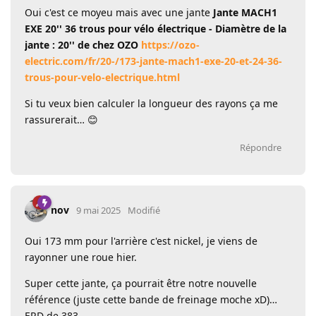
Oui c'est ce moyeu mais avec une jante
Jante MACH1
EXE 20'' 36 trous pour vélo électrique - Diamètre de la
jante : 20'' de chez OZO
https://ozo-
electric.com/fr/20-/173-jante-mach1-exe-20-et-24-36-
trous-pour-velo-electrique.html
Si tu veux bien calculer la longueur des rayons ça me
rassurerait… 😊
Répondre
nov
9 mai 2025
Modifié
Oui 173 mm pour l'arrière c'est nickel, je viens de
rayonner une roue hier.
Super cette jante, ça pourrait être notre nouvelle
référence (juste cette bande de freinage moche xD)…
ERD de 383