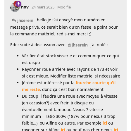
nov
24 mars 2025
Modifié
hello je t'ai envoyé mon numéro en
jhserein
message privé, ce serait bien qu'on fasse le point pour
la commande matériel, redis-moi merci ;)
Edit: suite à discussion avec
j'ai noté :
@jhserein
Vérifier état stock visserie et communiquer ce qui
est dispo
Rayonner roue arrière avec rayons de 173 et voir
si c'est mieux. Modifier liste matériel si nécessaire
Jérôme est intéressé par la
fourche courte qu'il
me reste
, donc ça c'est bon normalement
Du coup il faudra une roue avec moyeu à vitesse
(en occasion?) avec frein à disque ou
éventuellement tambour. Nexus 7 vitesse
minimum = ratio 300% (187% pour nexus 3 trop
faible…), ou Alfine ou autre. Par exemple
ici
ou
rayonner sur Alfine
ici
ou neuf pas cher nexus
ici