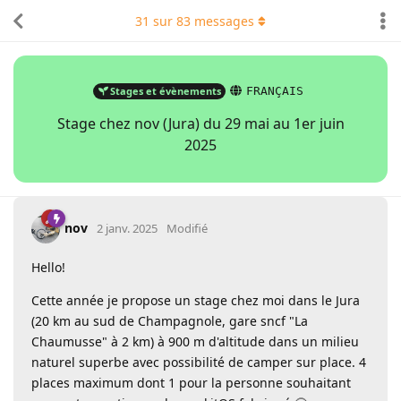
31
sur
83
messages
Stages et évènements
FRANÇAIS
Stage chez nov (Jura) du 29 mai au 1er juin
2025
nov
2 janv. 2025
Modifié
Hello!
Cette année je propose un stage chez moi dans le Jura
(20 km au sud de Champagnole, gare sncf "La
Chaumusse" à 2 km) à 900 m d'altitude dans un milieu
naturel superbe avec possibilité de camper sur place. 4
places maximum dont 1 pour la personne souhaitant