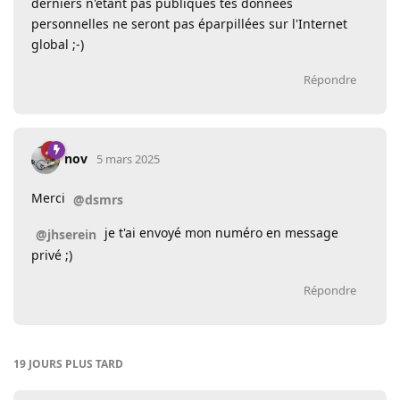
derniers n'étant pas publiques tes données
personnelles ne seront pas éparpillées sur l'Internet
global ;-)
Répondre
nov
5 mars 2025
Merci
@dsmrs
je t'ai envoyé mon numéro en message
@jhserein
privé ;)
Répondre
19 JOURS
PLUS TARD