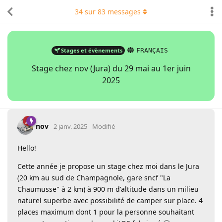
34
sur
83
messages
Stages et évènements
FRANÇAIS
Stage chez nov (Jura) du 29 mai au 1er juin
2025
nov
2 janv. 2025
Modifié
Hello!
Cette année je propose un stage chez moi dans le Jura
(20 km au sud de Champagnole, gare sncf "La
Chaumusse" à 2 km) à 900 m d'altitude dans un milieu
naturel superbe avec possibilité de camper sur place. 4
places maximum dont 1 pour la personne souhaitant