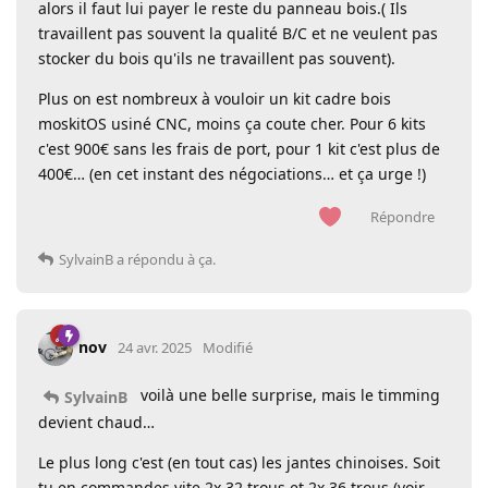
alors il faut lui payer le reste du panneau bois.( Ils
travaillent pas souvent la qualité B/C et ne veulent pas
stocker du bois qu'ils ne travaillent pas souvent).
Plus on est nombreux à vouloir un kit cadre bois
moskitOS usiné CNC, moins ça coute cher. Pour 6 kits
c'est 900€ sans les frais de port, pour 1 kit c'est plus de
400€… (en cet instant des négociations… et ça urge !)
Répondre
SylvainB
a répondu à ça.
nov
24 avr. 2025
Modifié
voilà une belle surprise, mais le timming
SylvainB
devient chaud…
Le plus long c'est (en tout cas) les jantes chinoises. Soit
tu en commandes vite 2x 32 trous et 2x 36 trous (voir