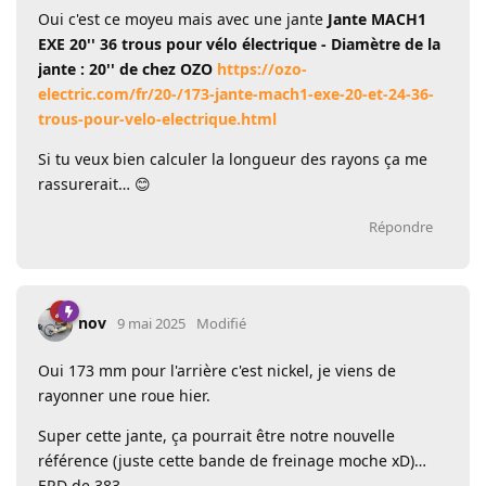
Oui c'est ce moyeu mais avec une jante
Jante MACH1
EXE 20'' 36 trous pour vélo électrique - Diamètre de la
jante : 20'' de chez OZO
https://ozo-
electric.com/fr/20-/173-jante-mach1-exe-20-et-24-36-
trous-pour-velo-electrique.html
Si tu veux bien calculer la longueur des rayons ça me
rassurerait… 😊
Répondre
nov
9 mai 2025
Modifié
Oui 173 mm pour l'arrière c'est nickel, je viens de
rayonner une roue hier.
Super cette jante, ça pourrait être notre nouvelle
référence (juste cette bande de freinage moche xD)…
ERD de 383