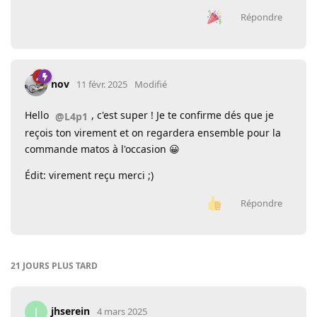
Répondre
nov
11 févr. 2025
Modifié
Hello
, c'est super ! Je te confirme dés que je
@L4p1
reçois ton virement et on regardera ensemble pour la
commande matos à l'occasion 😀
Édit: virement reçu merci ;)
Répondre
21 JOURS
PLUS TARD
jhserein
J
4 mars 2025