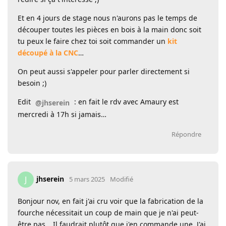
Et en 4 jours de stage nous n'aurons pas le temps de
découper toutes les pièces en bois à la main donc soit
tu peux le faire chez toi soit commander un
kit
découpé à la CNC
…
On peut aussi s'appeler pour parler directement si
besoin ;)
Edit
: en fait le rdv avec Amaury est
@jhserein
mercredi à 17h si jamais…
Répondre
jhserein
J
5 mars 2025
Modifié
Bonjour nov, en fait j'ai cru voir que la fabrication de la
fourche nécessitait un coup de main que je n'ai peut-
être pas… Il faudrait plutôt que j'en commande une. J'ai