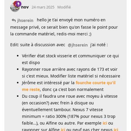
nov
24 mars 2025
Modifié
hello je t'ai envoyé mon numéro en
jhserein
message privé, ce serait bien qu'on fasse le point pour
la commande matériel, redis-moi merci ;)
Edit: suite à discussion avec
j'ai noté :
@jhserein
Vérifier état stock visserie et communiquer ce qui
est dispo
Rayonner roue arrière avec rayons de 173 et voir
si c'est mieux. Modifier liste matériel si nécessaire
Jérôme est intéressé par la
fourche courte qu'il
me reste
, donc ça c'est bon normalement
Du coup il faudra une roue avec moyeu à vitesse
(en occasion?) avec frein à disque ou
éventuellement tambour. Nexus 7 vitesse
minimum = ratio 300% (187% pour nexus 3 trop
faible…), ou Alfine ou autre. Par exemple
ici
ou
rayonner sur Alfine
ici
ou neuf pas cher nexus
ici