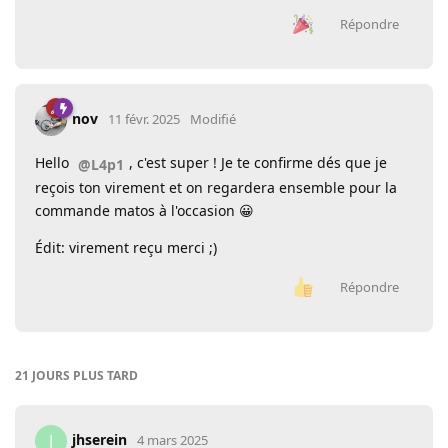
Répondre
nov
11 févr. 2025
Modifié
Hello
, c'est super ! Je te confirme dés que je
@L4p1
reçois ton virement et on regardera ensemble pour la
commande matos à l'occasion 😀
Édit: virement reçu merci ;)
Répondre
21 JOURS
PLUS TARD
jhserein
J
4 mars 2025