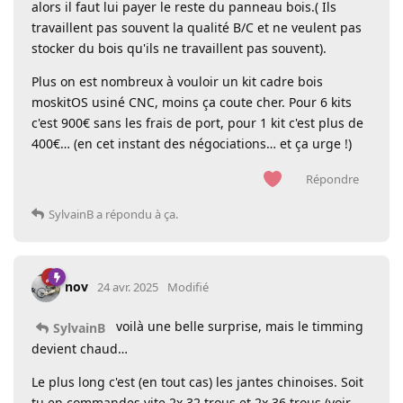
alors il faut lui payer le reste du panneau bois.( Ils
travaillent pas souvent la qualité B/C et ne veulent pas
stocker du bois qu'ils ne travaillent pas souvent).
Plus on est nombreux à vouloir un kit cadre bois
moskitOS usiné CNC, moins ça coute cher. Pour 6 kits
c'est 900€ sans les frais de port, pour 1 kit c'est plus de
400€… (en cet instant des négociations… et ça urge !)
Répondre
SylvainB
a répondu à ça.
nov
24 avr. 2025
Modifié
voilà une belle surprise, mais le timming
SylvainB
devient chaud…
Le plus long c'est (en tout cas) les jantes chinoises. Soit
tu en commandes vite 2x 32 trous et 2x 36 trous (voir