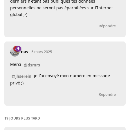
derniers n'étant pas publiques tes données
personnelles ne seront pas éparpillées sur l'Internet
global ;-)
Répondre
nov
5 mars 2025
Merci
@dsmrs
je t'ai envoyé mon numéro en message
@jhserein
privé ;)
Répondre
19 JOURS
PLUS TARD