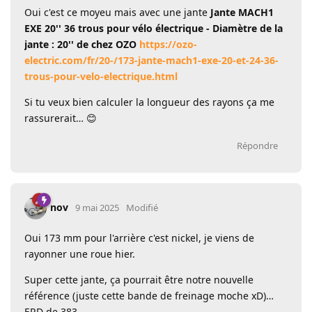
Oui c'est ce moyeu mais avec une jante
Jante MACH1
EXE 20'' 36 trous pour vélo électrique - Diamètre de la
jante : 20'' de chez OZO
https://ozo-
electric.com/fr/20-/173-jante-mach1-exe-20-et-24-36-
trous-pour-velo-electrique.html
Si tu veux bien calculer la longueur des rayons ça me
rassurerait… 😊
Répondre
nov
9 mai 2025
Modifié
Oui 173 mm pour l'arrière c'est nickel, je viens de
rayonner une roue hier.
Super cette jante, ça pourrait être notre nouvelle
référence (juste cette bande de freinage moche xD)…
ERD de 383