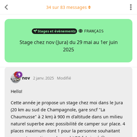
34
sur
83
messages
Stages et évènements
FRANÇAIS
Stage chez nov (Jura) du 29 mai au 1er juin
2025
nov
2 janv. 2025
Modifié
Hello!
Cette année je propose un stage chez moi dans le Jura
(20 km au sud de Champagnole, gare sncf "La
Chaumusse" à 2 km) à 900 m d'altitude dans un milieu
naturel superbe avec possibilité de camper sur place. 4
places maximum dont 1 pour la personne souhaitant