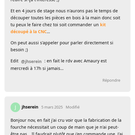
Et en 4 jours de stage nous n'aurons pas le temps de
découper toutes les pièces en bois à la main donc soit
tu peux le faire chez toi soit commander un
kit
découpé à la CNC
…
On peut aussi s'appeler pour parler directement si
besoin ;)
Edit
: en fait le rdv avec Amaury est
@jhserein
mercredi à 17h si jamais…
Répondre
jhserein
J
5 mars 2025
Modifié
Bonjour nov, en fait j'ai cru voir que la fabrication de la
fourche nécessitait un coup de main que je n'ai peut-
être pas… Il faudrait plutôt que j'en commande une. J'ai