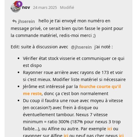
nov
24 mars 2025
Modifié
hello je t'ai envoyé mon numéro en
jhserein
message privé, ce serait bien qu'on fasse le point pour
la commande matériel, redis-moi merci ;)
Edit: suite à discussion avec
j'ai noté :
@jhserein
Vérifier état stock visserie et communiquer ce qui
est dispo
Rayonner roue arrière avec rayons de 173 et voir
si c'est mieux. Modifier liste matériel si nécessaire
Jérôme est intéressé par la
fourche courte qu'il
me reste
, donc ça c'est bon normalement
Du coup il faudra une roue avec moyeu à vitesse
(en occasion?) avec frein à disque ou
éventuellement tambour. Nexus 7 vitesse
minimum = ratio 300% (187% pour nexus 3 trop
faible…), ou Alfine ou autre. Par exemple
ici
ou
rayonner sur Alfine
ici
ou neuf pas cher nexus
ici