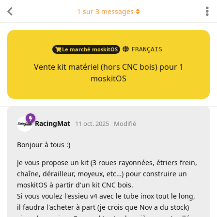
1
sur
3
messages
Le marché moskitOS
FRANÇAIS
Vente kit matériel (hors CNC bois) pour 1
moskitOS
RacingMat
11 oct. 2025
Modifié
Bonjour à tous :)
Je vous propose un kit (3 roues rayonnées, étriers frein,
chaîne, dérailleur, moyeux, etc…) pour construire un
moskitOS à partir d'un kit CNC bois.
Si vous voulez l'essieu v4 avec le tube inox tout le long,
il faudra l'acheter à part (je crois que Nov a du stock)