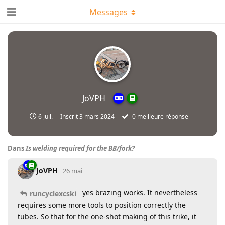
Messages
JoVPH
6 juil.
Inscrit
3 mars 2024
0
meilleure réponse
Dans
Is welding required for the BB/fork?
JoVPH
26 mai
yes brazing works. It nevertheless
runcyclexcski
requires some more tools to position correctly the
tubes. So that for the one-shot making of this trike, it