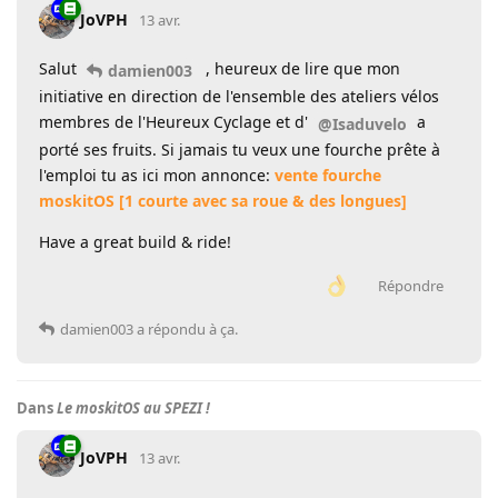
JoVPH
13 avr.
Salut
, heureux de lire que mon
damien003
initiative en direction de l'ensemble des ateliers vélos
membres de l'Heureux Cyclage et d'
a
@Isaduvelo
porté ses fruits. Si jamais tu veux une fourche prête à
l'emploi tu as ici mon annonce:
vente fourche
moskitOS [1 courte avec sa roue & des longues]
Have a great build & ride!
Répondre
damien003
a répondu à ça.
Dans
Le moskitOS au SPEZI !
JoVPH
13 avr.