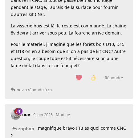
dans le fil CNC. Si tout se passe bien au montage
pendant le stage, j'aurais de la surface pour fournir
d'autres kit CNC.
La visserie bois est là, le reste est commandé. La chaîne
8v devrait arriver sous peu. La fourche arrive demain.
Pour le matériel, j'imagine que les forêts bois D10, D15
et D18 on en a besoin que si on a pas de kit CNC? Autre
question, le coupe tube est-il nécessaire si on a une
lame métal dans la scie à onglet?
Répondre
nov
a répondu à ça.
nov
9 juin 2025
Modifié
magnifique bravo ! Tu as quoi comme CNC
zophon
?