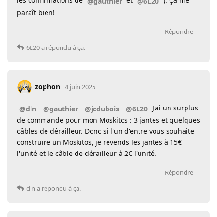
les confirmations de
et
). Ça me
@gauthier
@6L20
paraît bien!
Répondre
6L20
a répondu à ça.
zophon
4 juin 2025
J'ai un surplus
@dln
@gauthier
@jcdubois
@6L20
de commande pour mon Moskitos : 3 jantes et quelques
câbles de dérailleur. Donc si l'un d'entre vous souhaite
construire un Moskitos, je revends les jantes à 15€
l'unité et le câble de dérailleur à 2€ l'unité.
Répondre
dln
a répondu à ça.