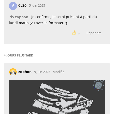
6L20
6
5 juin 2025
Je confirme, je serai présent à parti du
zophon
lundi matin (vu avec le formateur).
Répondre
2
4 JOURS
PLUS TARD
zophon
9 juin 2025
Modifié