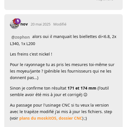
nov
20 mai 2025
Modifié
alors oui il manquait les biellettes di<6.8, 2x
@zophon
L340, 1x L200
Les freins c'est nickel !
Pour le rayonnage tu as pris les mesures toi-même sur
les moyeu/jante ? (pénible les fournisseurs qui ne les
donnent pas…)
Sinon je confirme ton résultat
171 et 174 mm
(l'outil
semble avoir été mis à jour et corrigé) 😉
Au passage pour l'usinage CNC si tu veux la version
avec le trapèze modifié j'ai mis à jour les fichiers. step
(voir
plans du moskitOS, dossier CNC
) ;)